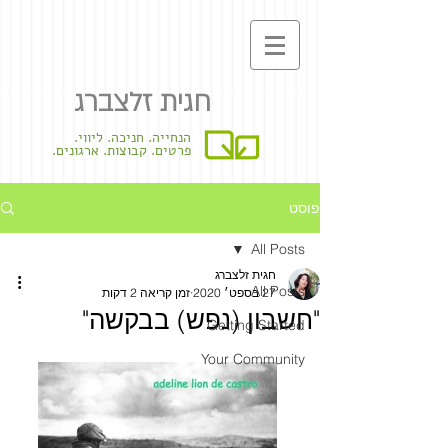
חגית זלצברג
הנחייה. חניכה. ליווי.
פרטים. קבוצות. ארגונים.
פוסט
All Posts
חגית זלצברג
All Posts
27 בספט׳ 2020
זמן קריאה 2 דקות
"חשבון (נפש) בבקשה"
Getting Started
Your Community