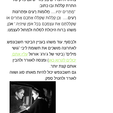
התרת קללות ובו כתוב:
 "
מֻתָּרִים יִהְיוּ
..... חֲלוֹמוֹת רָעִים וּפִתְרוֹנוֹת 
רָעִים.....  
וְכֵן קְלָלוֹת שֶׁקִּלְּלוּ אֶתְכֶם אֲחֵרִים אוֹ 
שֶׁקִּלַּלְתֶּם אֶת עַצְמְכֶם בְּכָל אֹפֶן שֶׁיִּהְיֶה."
 אכן, 
משהו ברוח היכולת לסלוח ולמחול לעצמנו.
ולבסוף, עוד משהו בעניין הביטוי חשבונפש.
לאחרונה מושכים את תשומת ליבי "גושי 
מילים" (ביטוי של ג'ורג' אורוול 
עליו אתם 
יכולים לקרוא כאן
) ומנסה לאוורר ולהבין 
אותם קצת יותר.
גם חשבונפש יכול להיות מאותו סוג ושווה 
לאורר ולהטיל ספק.