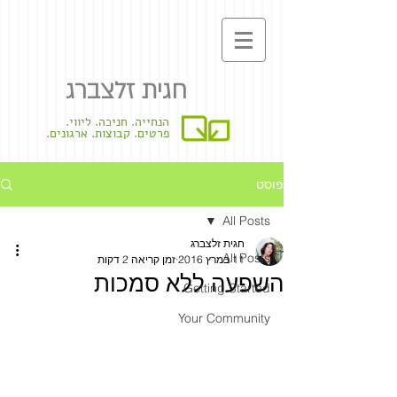
חגית זלצברג
הנחייה. חניכה. ליווי.
פרטים. קבוצות. ארגונים.
פוסט
All Posts
חגית זלצברג
All Posts
11 במרץ 2016
זמן קריאה 2 דקות
השפעה ללא סמכות
Getting Started
Your Community