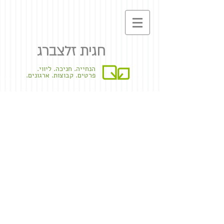
חגית זלצברג
הנחייה. חניכה. ליווי.
פרטים. קבוצות. ארגונים.