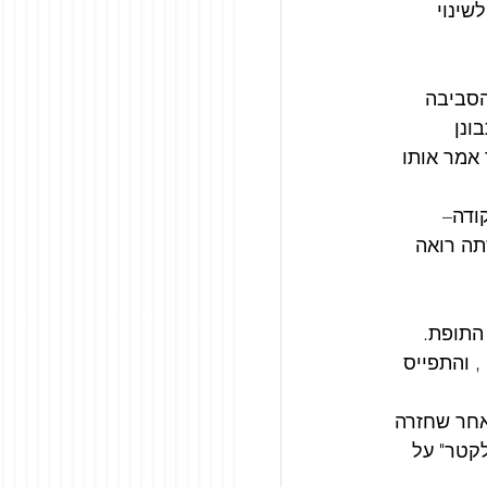
ינוי 
סביבה 
ונן 
 אמר אותו 
ודה– 
תה רואה 
התופת.
 והתפייס 
אחר שחזרה 
קטר" על 