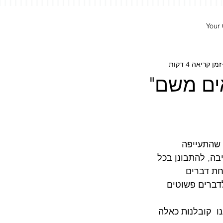
Your
חגית זלצברג
הנחייה. חניכה. ליווי.
פרטים. קבוצות. ארגונים.
זמן קריאה 4 דקות
ים משם"
הנחייה פנים ארגונית
חניכה ומנטורינג
יעוץ וליווי אישי למנה
 שהתעייפה 
ה, להתבונן בכל 
חת דברים 
דברים פשוטים 
  קובלנות כאלה 