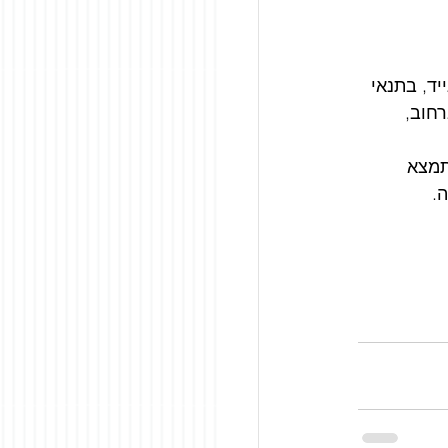
ד, בתנאי 
חוב, 
תמצא 
.