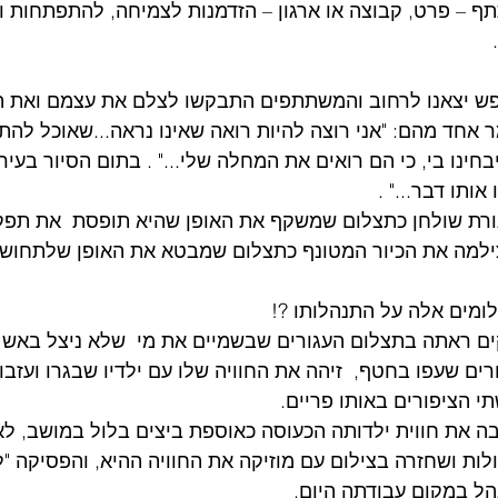
 – פרט, קבוצה או ארגון – הזדמנות לצמיחה, להתפתחות ולש
פש יצאנו לרחוב והמשתתפים התבקשו לצלם את עצמם ואת ה
ר אחד מהם: "אני רוצה להיות רואה שאינו נראה...שאוכל להתב
ינו בי, כי הם רואים את המחלה שלי..." . בתום הסיור בעיר
ותו דבר..." .
רת שולחן כתצלום שמשקף את האופן שהיא תופסת  את תפק
 צילמה את הכיור המטונף כתצלום שמבטא את האופן שלתחוש
לומים אלה על התנהלותו ?!
ם ראתה בתצלום העגורים שבשמיים את מי  שלא ניצל באש 
ם שעפו בחטף,  זיהה את החוויה שלו עם ילדיו שבגרו ועזבו ,
תי הציפורים באותו פריים.
ה את חווית ילדותה הכעוסה כאוספת ביצים בלול במושב, ל
ות ושחזרה בצילום עם מוזיקה את החוויה ההיא, והפסיקה "ל
ל במקום עבודתה היום.