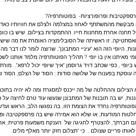
 פרספקטיבות ופרופורציות-  בפוטותרפיה?
מבקשת מהמשתתף לאחוז במצלמה ולצלם את חוויותיו כאדם,
תחנה אחרת מתחנות חייו. ההתמקדות בצילום, שיש בו כוונה
 ואסתטיקה. זו ראשיתה של הסובלימציה האומרת את מה שיש 
ת. היופי הזה הוא "עיניי המתבונן", שרוצה לומר לנו דבר מה 
ומי מאיתנו אין בו יופי ? תהליך הפוטותרפיה מלמד אותנו לשכ
ופי , כפי שכתב דויד גרוסמן "איך שיופי יכול לרפא".  מורתי,
ה עוסקת בפענוח של שלושה סודות : הסוד של הצלם, הסוד ש
א הצילום וההחלטה של מה ייכנס למסגרת ומה לא יהיה בתוכה,
נות, יש בה תובנות של המתבונן שנעשו עוד טרם לחיצה על כ
פוטותרפיה נחדד את הצומת הזו, בה נפגשו הלב, הראש ועדש
טות המודעות, או שלא הוא אמירה שיש בה פרספקטיבה ופרו
גם חברתך, להצטרף לחגיגה של  הענקת משמעות פרטית, ארגו
ותו פריים שצולם .  כי "תצלום חזק יותר מאלף מלים.