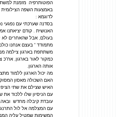
הפוטותרפיה  מזמנת למשתתף
באמצעות השפה הצילומית .
לדוגמא :
בסדנה שערכתי עם נפגעי נ
האנושית . קודם יציאתנו אמ
בעולם, אבל שהאחרים לא יבח
מתמודד " בעצם אנחנו כולנו א
משתתפת בארגון צילמה מנו
כמקור לאור בארגון, אח"כ
אותה הארגון.
מה יכול הארגון ללמוד מתצ
האם השכולה מאסון המסוקי
האיש שצילם את שתי הציפורי
עם הניסיון שלו ללכוד את ש
עובדת קיבלה מחדש  ובאהב
עם המצלמה אל לול התרנגול
המשימות שמטיל עליה המנה