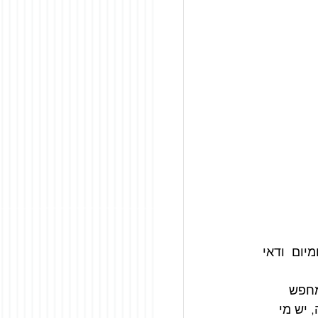
יום  ודאי 
מחפש 
 יש מי 