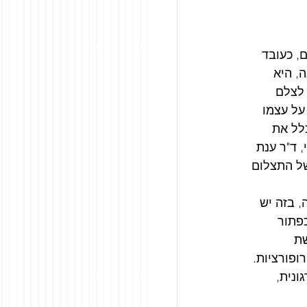
 כעובד 
, היא 
לצלם 
על עצמו 
לל את 
 ד"ר ענת 
ל התצלום 
 בזה יש 
פתור 
ת 
פורציות. 
נית, 