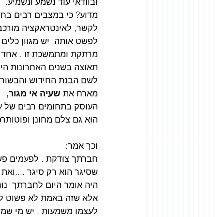
ובוודאי עוד נשמע ונשמיע.
מדוע? כי במצבים רבים בחיי
לקשר, לאינטראקציה מורכבות
לפשט אותה. יש מגוון כלים
מרתקת ומתמשכת זו . אחד 
תאוצה בשנים האחרונות הינ
לשם הבנת החידוש והבשורה 
מארח את 
שעיה אי מגור,
העוסק בתחומים רבים של ע
הוא גם צלם מחונן ופוטותרפ
וכך אמר:
חברתך צודקת . לפעמים פשו
שסיגר הוא רק סיגר ....ואת 
היה אומר היום לחברתך "נוחי
אלא שזה באמת לא פשוט להיו
לעצמו משמעות . יש מי שמו