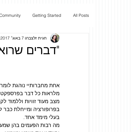
 Community
Getting Started
All Posts
להתחברות
חגית זלצברג
7 באוג׳ 2017
"דברים שרוא
בלוג
דף הבית
אודות
אחת מחברותיי נוהגת לומר
מלראות כל דבר בפרספקטיב
מצב מעוד זוויות וללמוד לק
בפרופורציה ומייחלת כבר ל
בעלי מימד אחד.
מה רבות הפעמים בהן שמענו