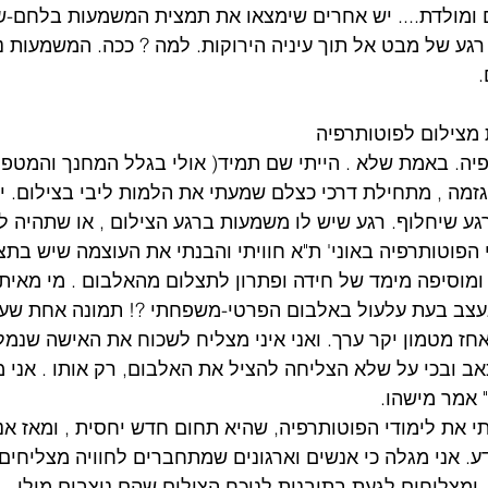
 ומולדת.... יש אחרים שימצאו את תמצית המשמעות בלחם-ש
רגע של מבט אל תוך עיניה הירוקות. למה ? ככה. המשמעות נ
.
מצילום לפוטותרפיה
יה. באמת שלא . הייתי שם תמיד( אולי בגלל המחנך והמטפל 
גזמה , מתחילת דרכי כצלם שמעתי את הלמות ליבי בצילום. יד
גע שיחלוף. רגע שיש לו משמעות ברגע הצילום , או שתהיה ל
 הפוטותרפיה באוני' ת"א חוויתי והבנתי את העוצמה שיש בתצ
מוסיפה מימד של חידה ופתרון לתצלום מהאלבום . מי מאיתנו
 נעצב בעת עלעול באלבום הפרטי-משפחתי ?! תמונה אחת שע
אחז מטמון יקר ערך. ואני איני מצליח לשכוח את האישה שנמ
אב ובכי על שלא הצליחה להציל את האלבום, רק אותו . אני 
 אמר מישהו.
י את לימודי הפוטותרפיה, שהיא תחום חדש יחסית , ומאז אנ
ע. אני מגלה כי אנשים וארגונים שמתחברים לחוויה מצליחים
ומצליחים לגעת בתובנות לנוכח הצילום שהם ניצבים מולו.