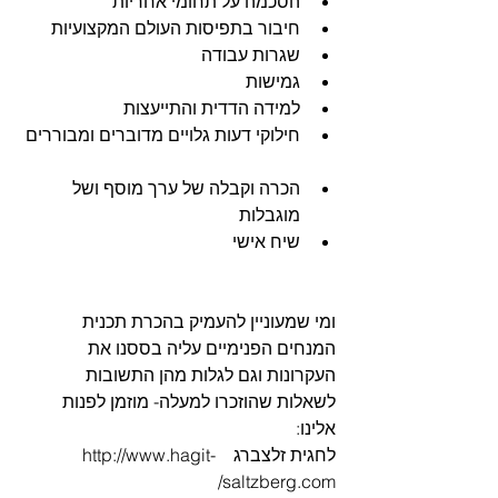
הסכמה על תחומי אחריות  
חיבור בתפיסות העולם המקצועיות  
שגרות עבודה  
גמישות  
למידה הדדית והתייעצות  
חילוקי דעות גלויים מדוברים ומבוררים 
הכרה וקבלה של ערך מוסף ושל 
מוגבלות  
שיח אישי 
ומי שמעוניין להעמיק בהכרת תכנית 
המנחים הפנימיים עליה בססנו את 
העקרונות וגם לגלות מהן התשובות 
לשאלות שהוזכרו למעלה- מוזמן לפנות 
אלינו:
לחגית זלצברג    http://www.hagit-
saltzberg.com/