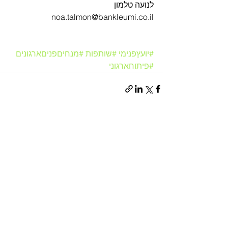
לנועה טלמון      
noa.talmon@bankleumi.co.il
#יועץפנימי
#שותפות
#מנחיםפניםארגונים
#פיתוחארגוני
הצג הכול
פוסטים אחרונים