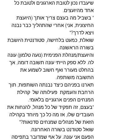
שיעבדו נכון לטובת הארגונים ולטובת כל 
אחד מהיועצים.
" בשביל מה בעצם צריך אותך (היועצת 
החיצונית, אני) אחרי שהתהליך כבר נבנה 
ויצא לדרך?"
שואלת, כמעט בלחישה, סטודנטית היושבת 
בשורה הראשונה.
והיועצת/מנהלת הפנימית (נועה טלמון) עונה 
לה. ללא ספק הייתי עונה תשובה דומה, אך 
בהחלט מעורר ואף חשוב לשמוע את 
התשובה משותפה.
תארנו בפניהם כיצד נבנתה השותפות, תוך 
הרחבת והעמקת  פעילותה של  קהילת 
המנחים הפנים ארגוניים בלאומי.
"בעצם, זה תפקיד של כל מנהל, להנחות את 
העובדים שלו, אז מה כל כך מיוחד בקהילה 
הזאת של מנהלים שמנחים סדנאות?"
שואל סטודנט בשורה האחרונה.
הפעם אני עונה, על אף שמדובר בתפיסה 